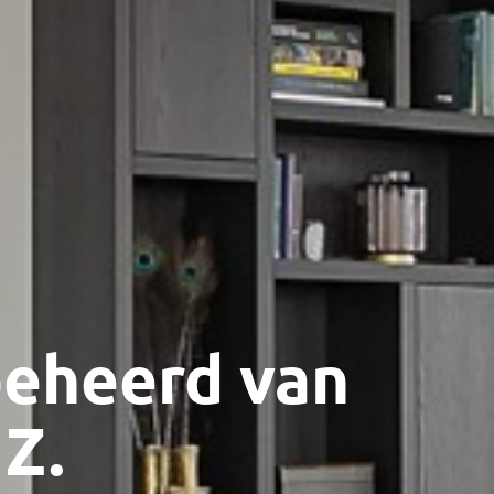
eheerd van
 Z.