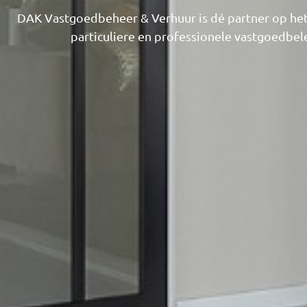
DAK Vastgoedbeheer & Verhuur is dé partner op he
particuliere en professionele vastgoedbele