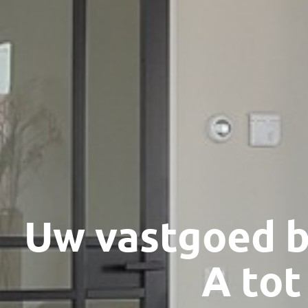
Uw vastgoed b
A tot