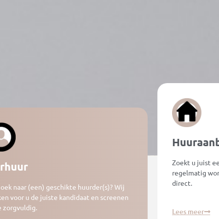
Huuraan
Zoekt u juist 
rhuur
regelmatig won
direct.
oek naar (een) geschikte huurder(s)? Wij
en voor u de juiste kandidaat en screenen
 zorgvuldig.
Lees meer