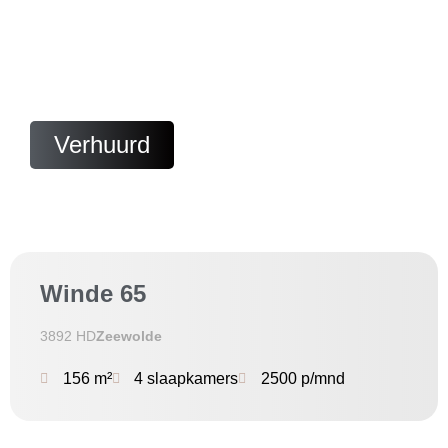
Verhuurd
Winde 65
3892 HD
Zeewolde
156 m²
4 slaapkamers
2500 p/mnd